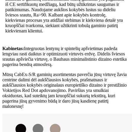
iš CE sertifikuotų medžiagų, kad būtų užtikrintas saugumas ir
patikimumas. Naudojame aukštos kokybės lustus su dideliu
šviesos srautu, Ra>90. Kalbant apie kokybės kontrolę,
kiekvienas procesas yra atidžiai stebimas ir kiekviena detalė yra
kruopščiai tvarkoma, siekiant užtikrinti tobulą gaminio patirtį
kiekvienam klientui.
Kabinetas:
Integruotas lentynų ir spintelių apšvietimas padeda
lengviau rasti daiktus ir optimizuoti virtuvės erdvę. Didelis šviesos
srautas apšviečia virtuvę, o Bauhaus minimalistinio dizaino estetika
pagerina bendrą atmosferą.
Mūsų CabEx-S/R gaminių asortimentas paverčia jūsų virtuvę žavia
centrine dalimi dėl aukščiausios kokybės, prašmatnaus ir
aukščiausios kokybės originalaus europietiško dizaino ir prestižinio
Vokietijos Red Dot apdovanojimo. Paviršius yra smulkiai
oksiduotas, kad suteiktų jam kruopščiai sukurtą tekstūrą, kuri
pagerina jūsų gyvenimo būdą ir daro jūsų kasdienę patirtį
malonesnę!