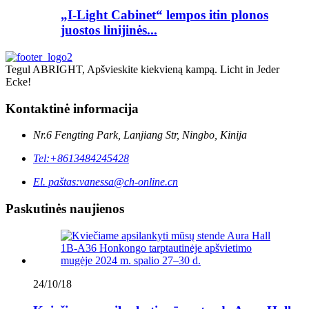
„I-Light Cabinet“ lempos itin plonos
juostos linijinės...
Tegul ABRIGHT, Apšvieskite kiekvieną kampą. Licht in Jeder
Ecke!
Kontaktinė informacija
Nr.6 Fengting Park, Lanjiang Str, Ningbo, Kinija
Tel:
+8613484245428
El. paštas:
vanessa@ch-online.cn
Paskutinės naujienos
24/10/18