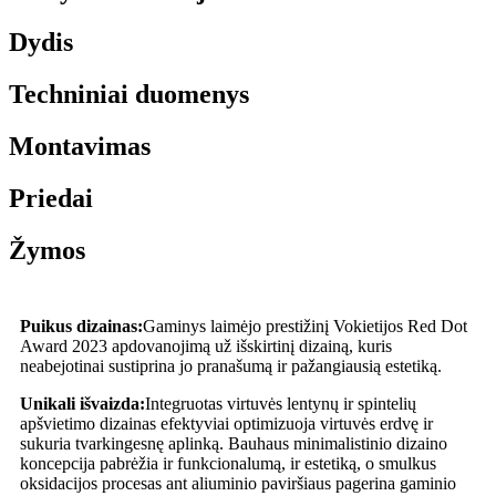
Dydis
Techniniai duomenys
Montavimas
Priedai
Žymos
Puikus dizainas:
Gaminys laimėjo prestižinį Vokietijos Red Dot
Award 2023 apdovanojimą už išskirtinį dizainą, kuris
neabejotinai sustiprina jo pranašumą ir pažangiausią estetiką.
Unikali išvaizda:
Integruotas virtuvės lentynų ir spintelių
apšvietimo dizainas efektyviai optimizuoja virtuvės erdvę ir
sukuria tvarkingesnę aplinką. Bauhaus minimalistinio dizaino
koncepcija pabrėžia ir funkcionalumą, ir estetiką, o smulkus
oksidacijos procesas ant aliuminio paviršiaus pagerina gaminio