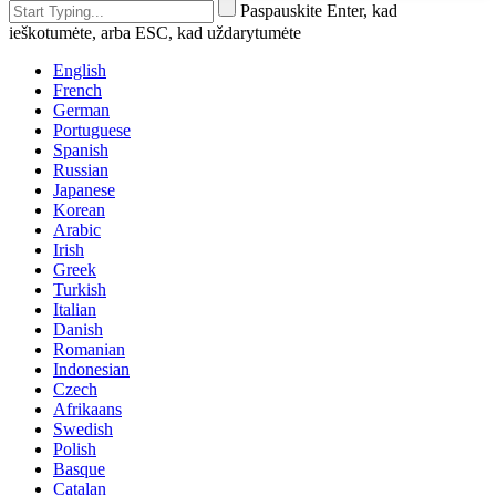
Paspauskite Enter, kad
ieškotumėte, arba ESC, kad uždarytumėte
English
French
German
Portuguese
Spanish
Russian
Japanese
Korean
Arabic
Irish
Greek
Turkish
Italian
Danish
Romanian
Indonesian
Czech
Afrikaans
Swedish
Polish
Basque
Catalan