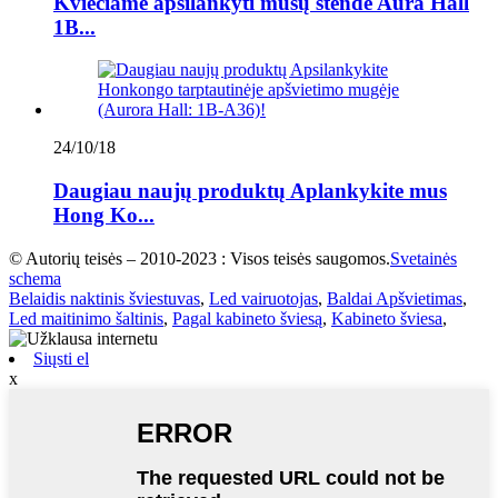
Kviečiame apsilankyti mūsų stende Aura Hall
1B...
24/10/18
Daugiau naujų produktų Aplankykite mus
Hong Ko...
© Autorių teisės – 2010-2023 : Visos teisės saugomos.
Svetainės
schema
Belaidis naktinis šviestuvas
,
Led vairuotojas
,
Baldai Apšvietimas
,
Led maitinimo šaltinis
,
Pagal kabineto šviesą
,
Kabineto šviesa
,
Siųsti el
x