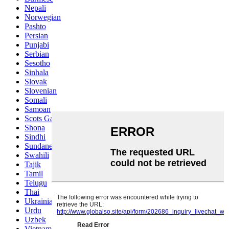
Nepali
Norwegian
Pashto
Persian
Punjabi
Serbian
Sesotho
Sinhala
Slovak
Slovenian
Somali
Samoan
Scots Gaelic
Shona
Sindhi
Sundanese
Swahili
Tajik
Tamil
Telugu
Thai
Ukrainian
Urdu
Uzbek
Vietnamese