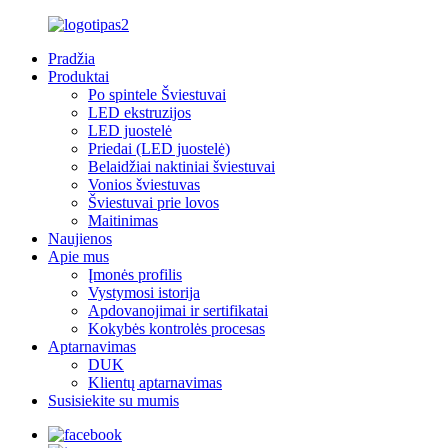
Pradžia
Produktai
Po spintele Šviestuvai
LED ekstruzijos
LED juostelė
Priedai (LED juostelė)
Belaidžiai naktiniai šviestuvai
Vonios šviestuvas
Šviestuvai prie lovos
Maitinimas
Naujienos
Apie mus
Įmonės profilis
Vystymosi istorija
Apdovanojimai ir sertifikatai
Kokybės kontrolės procesas
Aptarnavimas
DUK
Klientų aptarnavimas
Susisiekite su mumis