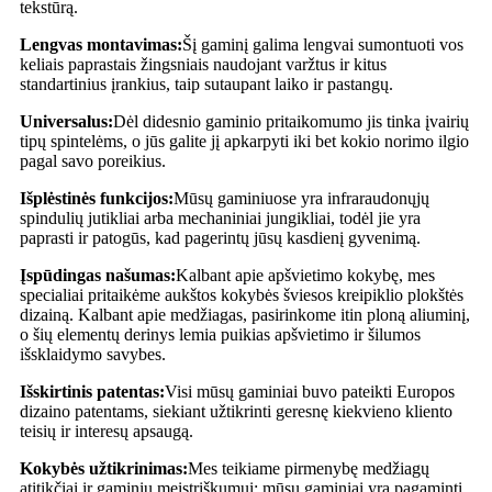
tekstūrą.
Lengvas montavimas:
Šį gaminį galima lengvai sumontuoti vos
keliais paprastais žingsniais naudojant varžtus ir kitus
standartinius įrankius, taip sutaupant laiko ir pastangų.
Universalus:
Dėl didesnio gaminio pritaikomumo jis tinka įvairių
tipų spintelėms, o jūs galite jį apkarpyti iki bet kokio norimo ilgio
pagal savo poreikius.
Išplėstinės funkcijos:
Mūsų gaminiuose yra infraraudonųjų
spindulių jutikliai arba mechaniniai jungikliai, todėl jie yra
paprasti ir patogūs, kad pagerintų jūsų kasdienį gyvenimą.
Įspūdingas našumas:
Kalbant apie apšvietimo kokybę, mes
specialiai pritaikėme aukštos kokybės šviesos kreipiklio plokštės
dizainą. Kalbant apie medžiagas, pasirinkome itin ploną aliuminį,
o šių elementų derinys lemia puikias apšvietimo ir šilumos
išsklaidymo savybes.
Išskirtinis patentas:
Visi mūsų gaminiai buvo pateikti Europos
dizaino patentams, siekiant užtikrinti geresnę kiekvieno kliento
teisių ir interesų apsaugą.
Kokybės užtikrinimas:
Mes teikiame pirmenybę medžiagų
atitikčiai ir gaminių meistriškumui: mūsų gaminiai yra pagaminti