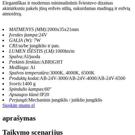
Elegantiškas ir modernus minimalistinis šviestuvo dizainas
akimirksniu pakels jūsų erdvės stilių, sukurdamas madingą ir erdvią
atmosferą.
MATMENYS (MM):
2000x35x21mm
Įvesties įtampa:
24V
GALIA (W):
7W
CRI:
su/be jungiklio ir pan.
LUMEN IŠĖSTIS (LM):
1000lm/m
Spalva:
Al/juoda
Prekinis ženklas:
ABRIGHT
Medžiaga:
Al
Spalvos temperatūra:
3000K, 4000K, 6500K
Produktų kodai:
AB-24V-3000/AB-24V-4000/AB-24V-6500
Svoris:
1400 g
Spindulio kampas:
60°
Apsaugos klasė:
IP20
Perjungti:
Mechaninis jungiklis / jutiklio jungiklis
Siųskite mums el
aprašymas
Taikymo scenarijus